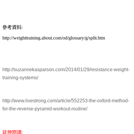
參考資料:
http://weighttraining.about.com/od/glossary/g/split.htm
http://suzannekasparson.com/2014/01/29/resistance-weight-
training-systems/
http://www.livestrong.com/article/552253-the-oxford-method-
for-the-reverse-pyramid-workout-routine/
延伸閱讀: